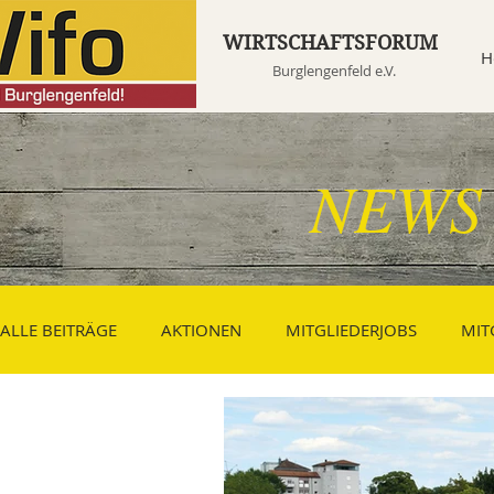
WIRTSCHAFTSFORUM
H
Burglengenfeld e.V.
NEWS
ALLE BEITRÄGE
AKTIONEN
MITGLIEDERJOBS
MIT
Leihschirme
SHOPPING TRENDS
GASTRO