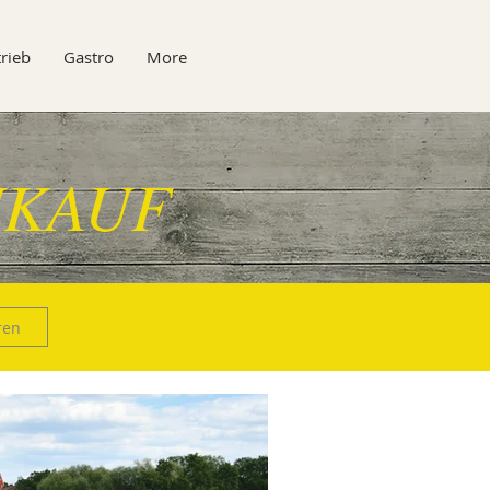
rieb
Gastro
More
KAUF
ren