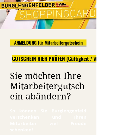
ANMELDUNG für Mitarbeitergutschein
GUTSCHEIN HIER PRÜFEN (Gültigkeit / Wert)
Sie möchten Ihre
Mitarbeitergutsch
ein abändern?
So können Sie Burglengenfeld
verschenken und Ihren
Mitarbeiter viel Freude
schenken!