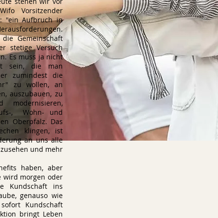
eute stehen wir vor
Wifo Vorsitzender
: "ein Aufbruch in
erausforderungen.
 die Gemeinschaft
er stetige Versuch
n. Es muss ja nicht
aft sein, die man
ber zumindest die
hr" zu wollen, an
en, auszubauen, zu
d modernisieren,
kaufs-, Wohn- und
en Oberpfalz. Das
chen klingen, ist
derung an uns alle
uszusehen und mehr
nefits haben, aber
te wird morgen oder
e Kundschaft ins
laube, genauso wie
sofort Kundschaft
ktion bringt Leben