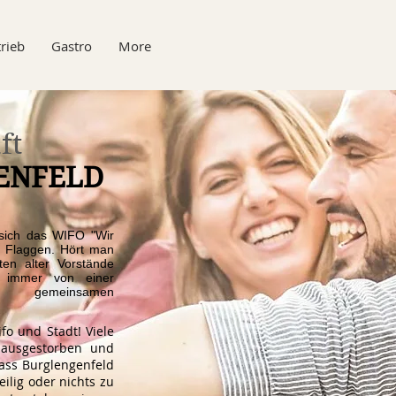
rieb
Gastro
More
ft
ENFELD
 sich das WIFO "Wir
e Flaggen. Hört man
ten alter Vorstände
e immer von einer
nd gemeinsamen
fo und Stadt! Viele
 ausgestorben und
dass Burglengenfeld
ilig oder nichts zu