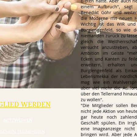
bieten hätte. Aber auch h
einem Aufbruch", sagt 
Benedikt Göhr und weiter
die Moderne mit neuen H
Wichtig ist das WIR und
Burglengenfeld, so wie d
niemanden zurück zu lasse
gleich die Weltherrsch
versucht anzustreben, a
Ambition im Geiste "me
Ecken und Kanten zu feil
erweitern, erhalten un
Burglengenfeld als Ein
Lebensmekka der nördlich
mag wie ein Wahlverspre
aber viel mehr die Auffor
über den Tellerrand hina
zu wollen".
GLIED WERDEN
"Die Mitglieder sollen Be
nicht jede Aktion von heu
gar heute noch zahlend
NETZWERKEN
Geschäft spülen. Ein Irrg
eine Imageanzeige nicht 
SCHEIN TEILNEHMEN
bringen wird. Aber jede A