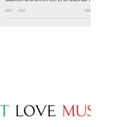
Das Wirtschaftsforum Burglengenfeld lädt
zum ersten Europafest mit Schmankerl für
Gaumen und Ohren ein. 27.07.2024 ab 18
Uhr am Europaplatz