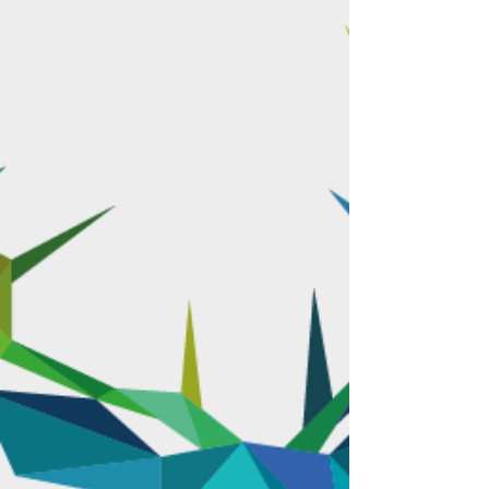
Die Italienische Nacht Burglengenfeld wird
am 22. Juni 2024 vom Wirtschaftsforum
veranstaltet und lädt die Oberpfalz auf
den Marktplatz ein