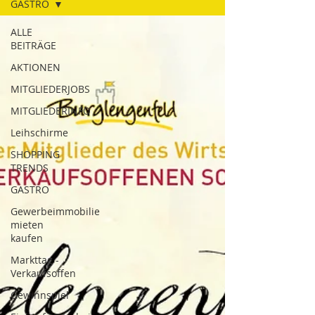
GASTRO
ALLE
BEITRÄGE
AKTIONEN
MITGLIEDERJOBS
MITGLIEDERINFO
Leihschirme
SHOPPING
TRENDS
GASTRO
Gewerbeimmobilie
mieten
kaufen
Markttag -
Verkaufsoffen
Gewinnspiel