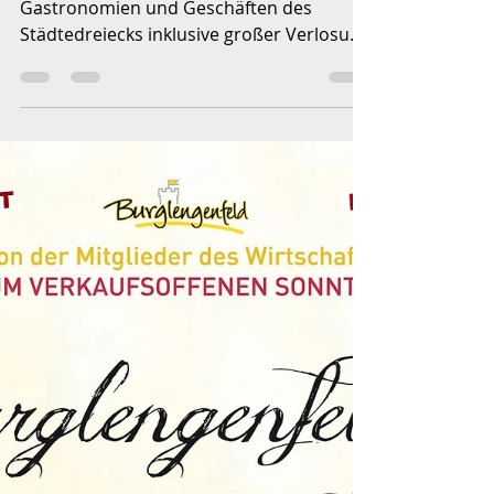
19. Sept. 2023
2 Min. Lesezeit
WUIDE WOCHEN IM
STÄDTEDREIECK
Wild und wuide Angebote in den
Gastronomien und Geschäften des
Städtedreiecks inklusive großer Verlosung
von Gutscheinen von über 4500 Euro