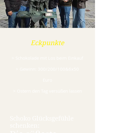
Eckpunkte
> Schokolade mit Los beim Einkauf
> Gewinn: 300/200/100&6x50
Euro
> Ostern den Tag versüßen lassen
Schoko Glücksgefühle
schenken: