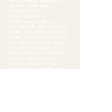
Das schokoladige Glückslos ist in
folgenden teilnehmenden
Geschäften erhältlich:
Buch- und Spielladen ·
Buchhandlung am Rathaus ·
Bulmare Wohlfühlbad · Cheikho’s
Lounge · Das Futterhaus · Gärtnerei
Fischer · Gasthof zu den 3 Kronen ·
Hotel Café 3 Kronen · Karl Mode ·
Karl & Co · R1 Werbestudio ·
Schreibwaren Ulrich · Schuhmoden
Döllinger · Sonnen Apotheke ·
Spielwaren Nußstein · Tapas
Burglengenfeld · toom Baumarkt
Burglengenfeld.
Gut zu wissen: Die Nachfrage ist
erfahrungsgemäß hoch – in den
vergangenen Jahren waren die