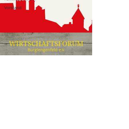
Vorstand
WIRTSCHAFTSFORUM
Burglengenfeld e.V.
Marktplatz 11
93133 Burglengenfeld
Tel:
09471 3084413
(Cheikho's Lounge)
IMPRESSUM
DATENSCHUTZ