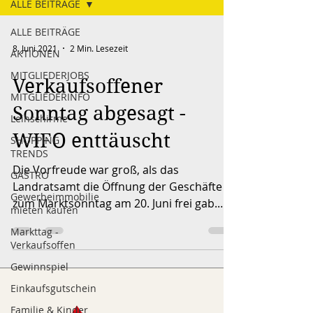
ALLE BEITRÄGE
ALLE BEITRÄGE
8. Juni 2021
2 Min. Lesezeit
AKTIONEN
MITGLIEDERJOBS
Verkaufsoffener
MITGLIEDERINFO
Sonntag abgesagt -
Leihschirme
WIFO enttäuscht
SHOPPING
TRENDS
Die Vorfreude war groß, als das
GASTRO
Landratsamt die Öffnung der Geschäfte
Gewerbeimmobilie
zum Marktsonntag am 20. Juni frei gab.
mieten kaufen
Kurz darauf ruderte die...
Markttag -
Verkaufsoffen
Gewinnspiel
Einkaufsgutschein
Familie & Kinder