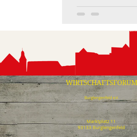
WIRTSCHAFTSFORU
Burglengenfeld e.V.
Marktplatz 11
93133 Burglengenfeld