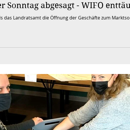
soffen
Gewinnspiel
r Sonntag abgesagt - WIFO enttä
ls das Landratsamt die Öffnung der Geschäfte zum Marktsonn