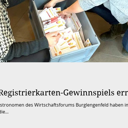
egistrierkarten-Gewinnspiels erm
e...