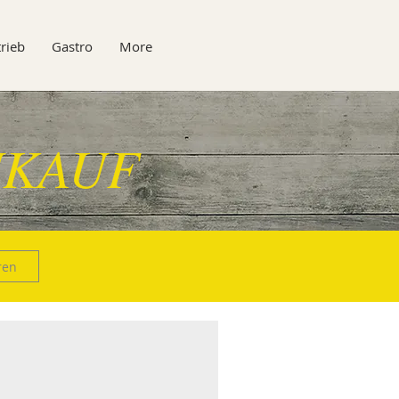
rieb
Gastro
More
KAUF
ren