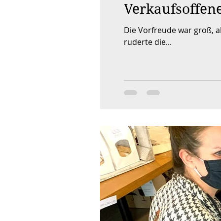
Gewerbeimmobilie mieten kaufen
Markttag - Verkauf
Verkaufsoffene
Die Vorfreude war groß, a
ruderte die...
Einkaufsgutschein
Familie & Kinder
Vorstand