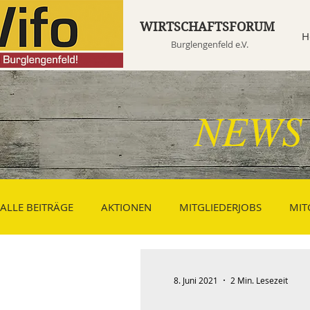
WIRTSCHAFTSFORUM
H
Burglengenfeld e.V.
NEWS
ALLE BEITRÄGE
AKTIONEN
MITGLIEDERJOBS
MIT
Leihschirme
SHOPPING TRENDS
GASTRO
8. Juni 2021
2 Min. Lesezeit