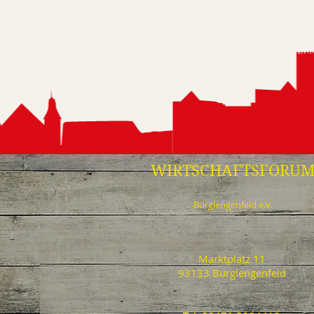
WIRTSCHAFTSFORU
Burglengenfeld e.V.
Marktplatz 11
93133 Burglengenfeld