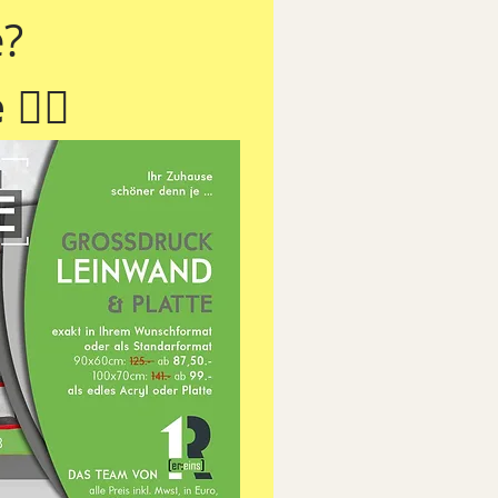
? 
‍♂️