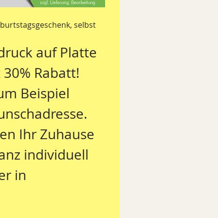
burtstagsgeschenk, selbst 
druck auf Platte 
t 30% Rabatt!
unschadresse. 
en Ihr Zuhause 
nz individuell 
 in  