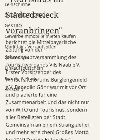
Leihschirme
Städtedreieck 
SHOPPING TRENDS
GASTRO
voranbringen" 
Gewerbeimmobilie mieten kaufen
berichtet die Mittelbayerische 
Markttag - Verkaufsoffen
Zeitung von der 
Jahreshauptversammlung des 
Gewinnspiel
Touristikverbands Vils Naab e.V. 
Einkaufsgutschein
Erster Vorsitzender des 
Familie & Kinder
Wirtschaftsforums Burglengenfeld 
e.V. Benedikt Göhr war mit vor Ort 
Vorstand
und plädierte für eine 
Zusammenarbeit und das nicht nur 
von WIFO und Tourismus, sondern 
aller Beteiligten der Stadt. 
Gemeinsam an einem Strang ziehen 
und mehr erreichen! Großes Motto 
für 2019 "Sei ein Entdecker" .... 